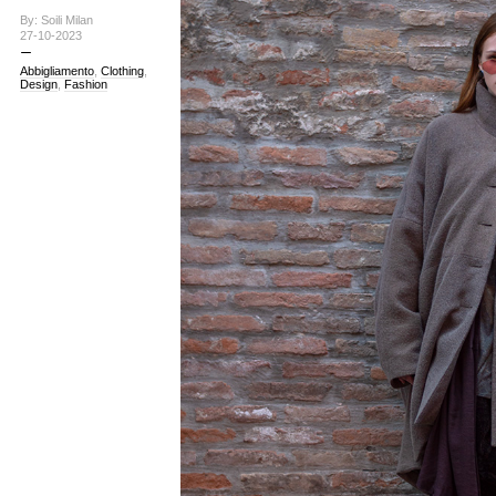
By: Soili Milan
27-10-2023
Abbigliamento
,
Clothing
,
Design
,
Fashion