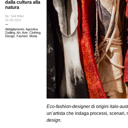
dalla cultura alla
natura
By: Soili Milan
01-09-2023
Abbigliamento
,
Agostina
Zwilling
,
Art
,
Arte
,
Clothing
,
Design
,
Fashion
,
Moda
Eco-fashion-designer
di origini italo-aus
un’artista
che indaga processi, scenari,
design
.