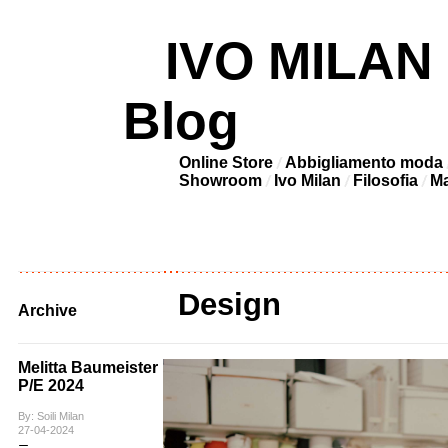
IVO MILAN –
Blog
Online Store
Abbigliamento moda
Showroom
Ivo Milan
Filosofia
Ma
Design
Archive
Melitta Baumeister
P/E 2024
By: Soili Milan
27-04-2024