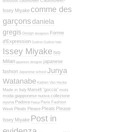
Cauliflower-
boboutic
cauliflower
comme des
Issey Miyake
garçons
daniela
gregis
Forme
Design
designers
d'Expression
Gudrun Gudrun
hats
Issey Miyake
Ivo
Milan
japanese
japanese designer
Junya
fashion
Japanese school
Watanabe
Katrien Van Hecke
Marsèll "goccia"
Made in Italy
moda
moda giapponese
nuova collezione
Padova
oyuna
Paris Fashion
Padua
Pleats Please
Pleats Please
Week
Post in
Issey Miyake
evidenza