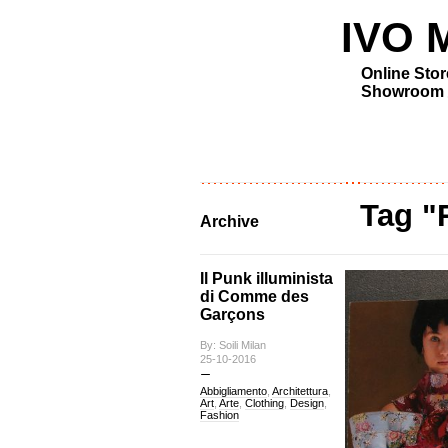
IVO MI
Online Stor
Showroom
Tag "
Archive
Il Punk illuminista
di Comme des
Garçons
By: Soili Milan
25-10-2016
Abbigliamento
,
Architettura
,
Art
,
Arte
,
Clothing
,
Design
,
Fashion