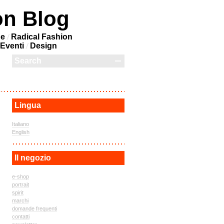
on Blog
ne
Radical Fashion
Eventi
Design
Lingua
Italiano
English
Il negozio
e-shop
portrait
spirit
marchi
domande frequenti
contatti