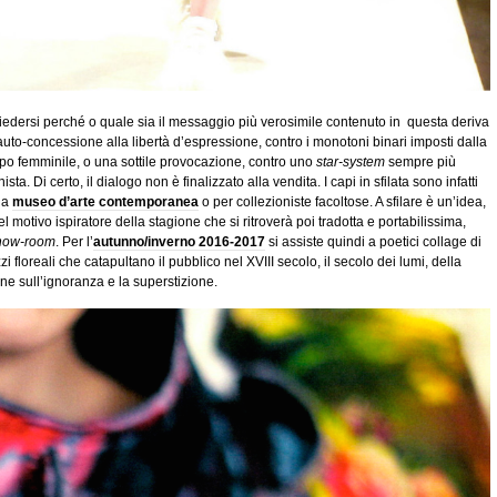
iedersi perché o quale sia il messaggio più verosimile contenuto in questa deriva
’auto-concessione alla libertà d’espressione, contro i monotoni binari imposti dalla
orpo femminile, o una sottile provocazione, contro uno
star-system
sempre più
ista. Di certo, il dialogo non è finalizzato alla vendita. I capi in sfilata sono infatti
da
museo d’arte contemporanea
o per collezioniste facoltose. A sfilare è un’idea,
 motivo ispiratore della stagione che si ritroverà poi tradotta e portabilissima,
how-room
. Per l’
autunno/inverno 2016-2017
si assiste quindi a poetici collage di
zzi floreali che catapultano il pubblico nel XVIII secolo, il secolo dei lumi, della
one sull’ignoranza e la superstizione.