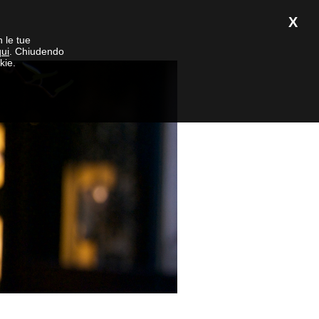
X
n le tue
qui
. Chiudendo
kie.