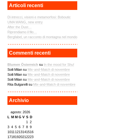
Articoli recenti
Di intrecci, visioni e metamorfosi: Boboutic
UMA WANG, new entry
After the Dust…
Riprendiamo il filo…
Bergfabel, un racconto di montagna nel mondo
Commenti recenti
Blumen Österreich
su
In the mood for Shu!
Soili Milan su
Mix-and-Match di novembre
Soili Milan su
Mix-and-Match di novembre
Soili Milan su
Mix-and-Match di novembre
Rita Bulgarelli su
Mix-and-Match di novembre
Archivio
agosto: 2026
L
M
M
G
V
S
D
1
2
3
4
5
6
7
8
9
10
11
12
13
14
15
16
17
18
19
20
21
22
23