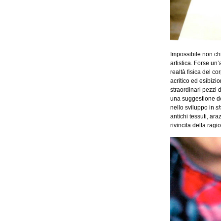
Impossibile non ch
artistica. Forse un
realtà fisica del c
acritico ed esibizion
straordinari pezzi 
una suggestione del
nello sviluppo in
s
antichi tessuti, ara
rivincita della ragi