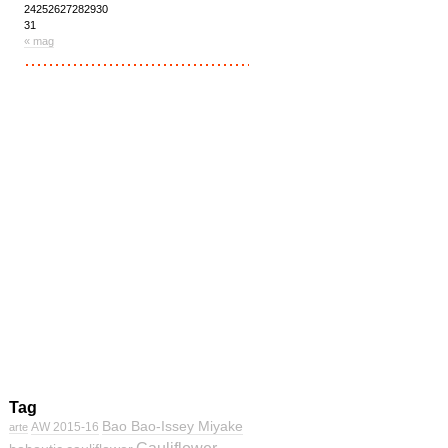
24
25
26
27
28
29
30
31
« mag
Tag
Bao Bao-Issey Miyake
AW 2015-16
arte