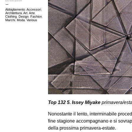
22-01-2016
Abbigliamento
,
Accessori
,
Architettura
,
Art
,
Arte
,
Clothing
,
Design
,
Fashion
,
Marchi
,
Moda
,
Various
Top 132 5. Issey Miyake
primavera/esta
Nonostante il lento, interminabile procede
fine stagione accompagnano e si sovra
della prossima primavera-estate.