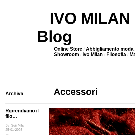
IVO MILAN –
Blog
Online Store
Abbigliamento moda
Showroom
Ivo Milan
Filosofia
Ma
Accessori
Archive
Riprendiamo il
filo…
By: Soili Milan
25-01-2026