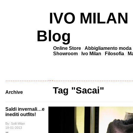
IVO MILAN –
Blog
Online Store
Abbigliamento moda
Showroom
Ivo Milan
Filosofia
Ma
Tag "Sacai"
Archive
Saldi invernali…e
inediti outfits!
By: Soili Milan
18-01-2013