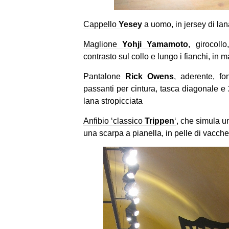
Cappello
Yesey
a uomo, in jersey di la
Maglione
Yohji Yamamoto
, girocoll
contrasto sul collo e lungo i fianchi, in 
Pantalone
Rick Owens
, aderente, fo
passanti per cintura, tasca diagonale e 2 
lana stropicciata
Anfibio ‘classico
Trippen
‘
, che simula u
una scarpa a pianella, in pelle di vacche