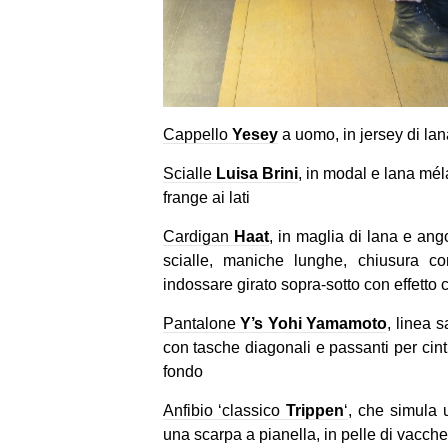
Cappello
Yesey
a uomo, in jersey di la
Scialle
Luisa Brini
, in modal e lana mé
frange ai lati
Cardigan
Haat
, in maglia di lana e ang
scialle, maniche lunghe, chiusura co
indossare girato sopra-sotto con effetto 
Pantalone
Y’s Yohi Yamamoto
, linea s
con tasche diagonali e passanti per cint
fondo
Anfibio ‘classico
Trippen
‘
, che simula 
una scarpa a pianella, in pelle di vacche