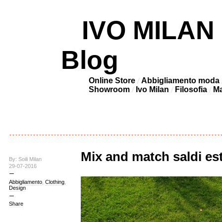
IVO MILAN –
Blog
Online Store
Abbigliamento moda
Showroom
Ivo Milan
Filosofia
Ma
Mix and match saldi est
By: Soili Milan
29-07-2016
Abbigliamento
,
Clothing
,
Design
Share