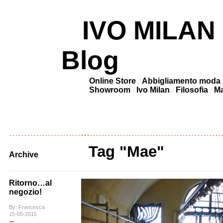
IVO MILAN –
Blog
Online Store
Abbigliamento moda
Showroom
Ivo Milan
Filosofia
Ma
Tag "Mae"
Archive
Ritorno…al
negozio!
By: Francesca
15-05-2015